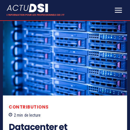
CONTRIBUTIONS
2
min
de lecture
Datacenter et