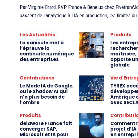
Par Virginie Brard, RVP France & Benelux chez FivetranAlo
passent de l’analytique à l’IA en production, les limites d
Les Actualités
Produits
La canicule met à
Les entrep
l’épreuve la
recherchen
continuité numérique
maîtrisée,
des entreprises
apporte un
globale
Contributions
Vie d'Entre
Le Mode IA de Google,
TYREX accé
ou le Shadow AI qui
développe
n’a plus besoin de
Amérique 
l’ombre
avec SECL
Produits
Contributi
delaware France fait
Comment r
converger SAP,
projet d’I
Microsoft et IA pour
en entrepr