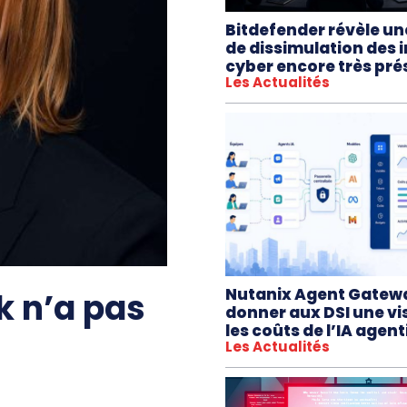
Bitdefender révèle un
de dissimulation des 
cyber encore très pré
Les Actualités
Nutanix Agent Gatew
k n’a pas
donner aux DSI une vis
les coûts de l’IA agen
Les Actualités