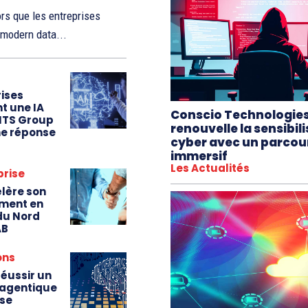
rs que les entreprises
u modern data...
rises
t une IA
Conscio Technologie
 ITS Group
renouvelle la sensibil
e réponse
cyber avec un parcou
immersif
Les Actualités
prise
lère son
ment en
du Nord
AB
ons
éussir un
A agentique
ise