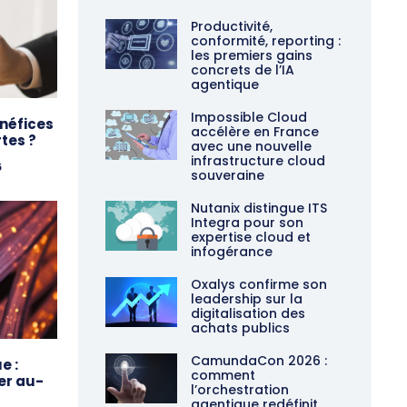
Productivité,
conformité, reporting :
les premiers gains
concrets de l’IA
agentique
Impossible Cloud
énéfices
accélère en France
rtes ?
avec une nouvelle
infrastructure cloud
6
souveraine
Nutanix distingue ITS
Integra pour son
expertise cloud et
infogérance
Oxalys confirme son
leadership sur la
digitalisation des
achats publics
CamundaCon 2026 :
e :
comment
er au-
l’orchestration
agentique redéfinit