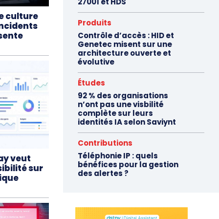
27001 et HDS
e culture
Produits
incidents
sente
Contrôle d’accès : HID et
Genetec misent sur une
architecture ouverte et
évolutive
Études
92 % des organisations
n’ont pas une visbilité
complète sur leurs
identités IA selon Saviynt
Contributions
Téléphonie IP : quels
ay veut
bénéfices pour la gestion
ibilité sur
des alertes ?
tique