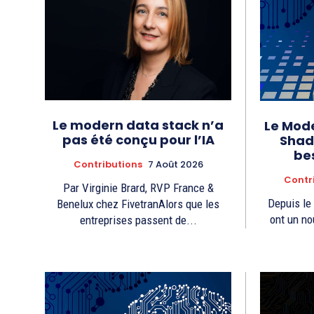
Le modern data stack n’a
Le Mode
pas été conçu pour l’IA
Shado
be
Contributions
7 Août 2026
Contr
Par Virginie Brard, RVP France &
Depuis le 
Benelux chez FivetranAlors que les
ont un no
entreprises passent de...