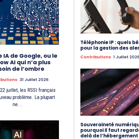
Téléphonie IP : quels b
pour la gestion des ale
 IA de Google, ou le
Contributions
1 Juillet 202
w AI qui n’a plus
soin de l’ombre
ibutions
31 Juillet 2026
22 juillet, les RSSI français
uveau problème. La plupart
ne...
Souveraineté numériqu
pourquoi il faut regard
delà de l’hébergement