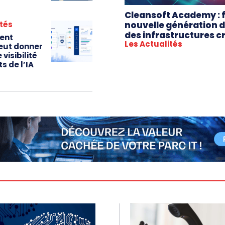
Cleansoft Academy : 
nouvelle génération 
ités
des infrastructures c
ent
Les Actualités
eut donner
visibilité
s de l’IA