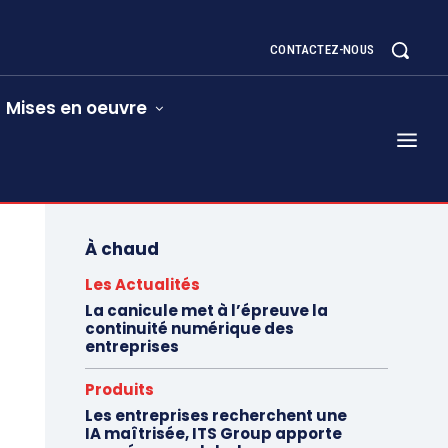
CONTACTEZ-NOUS
Mises en oeuvre
À chaud
Les Actualités
La canicule met à l’épreuve la
continuité numérique des
entreprises
Produits
Les entreprises recherchent une
IA maîtrisée, ITS Group apporte