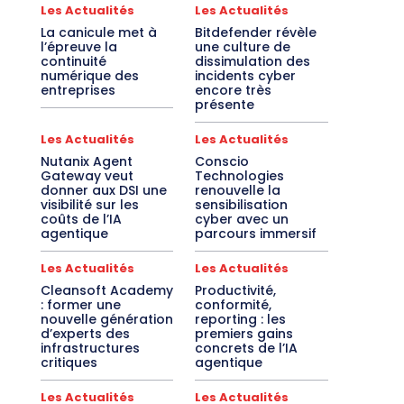
Les Actualités
Les Actualités
La canicule met à
Bitdefender révèle
l’épreuve la
une culture de
continuité
dissimulation des
numérique des
incidents cyber
entreprises
encore très
présente
Les Actualités
Les Actualités
Nutanix Agent
Conscio
Gateway veut
Technologies
donner aux DSI une
renouvelle la
visibilité sur les
sensibilisation
coûts de l’IA
cyber avec un
agentique
parcours immersif
Les Actualités
Les Actualités
Cleansoft Academy
Productivité,
: former une
conformité,
nouvelle génération
reporting : les
d’experts des
premiers gains
infrastructures
concrets de l’IA
critiques
agentique
Les Actualités
Les Actualités