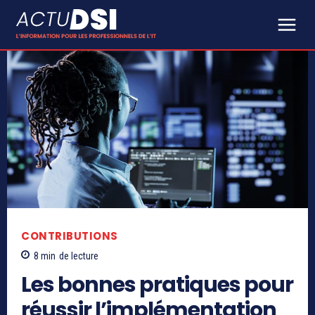
CONTRIBUTIONS
8
min
de lecture
Les bonnes pratiques pour
réussir l’implémentation